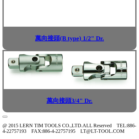
萬向接頭(B type) 1/2" Dr.
萬向接頭3/4" Dr.
@ 2015 LERN TIM TOOLS CO.,LTD.ALL Reserved TEL:886-
4-22757193 FAX:886-4-22757195 LT@LT-TOOL.COM