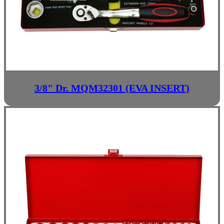
3/8" Dr. MQM32301 (EVA INSERT)