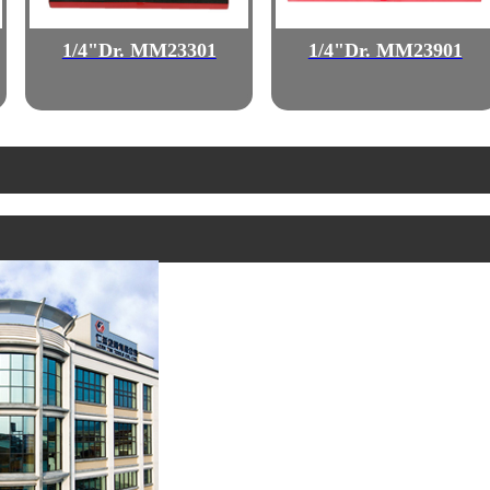
1/4"Dr. MM23301
1/4"Dr. MM23901