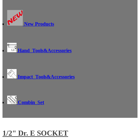
New Products
Hand_Tools&Accessories
Impact_Tools&Accessories
Combin_Set
1/2" Dr. E SOCKET