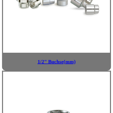
1/2" Buchse(mm)