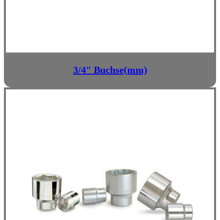
3/4" Buchse(mm)